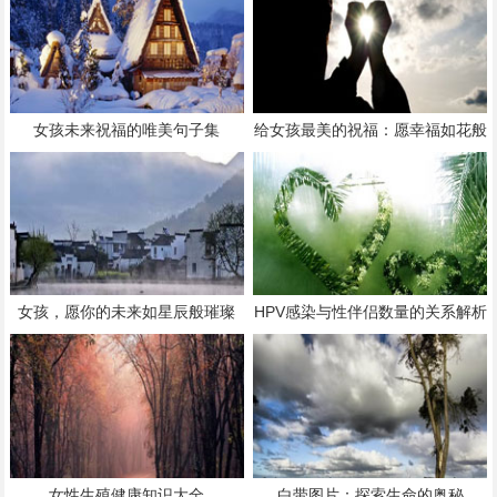
女孩未来祝福的唯美句子集
给女孩最美的祝福：愿幸福如花般
绽放
女孩，愿你的未来如星辰般璀璨
HPV感染与性伴侣数量的关系解析
女性生殖健康知识大全
白带图片：探索生命的奥秘