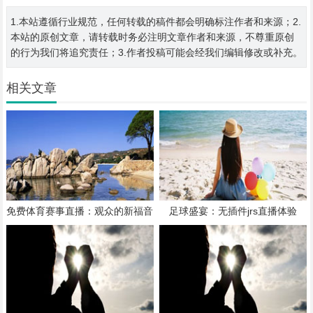
1.本站遵循行业规范，任何转载的稿件都会明确标注作者和来源；2.
本站的原创文章，请转载时务必注明文章作者和来源，不尊重原创
的行为我们将追究责任；3.作者投稿可能会经我们编辑修改或补充。
相关文章
免费体育赛事直播：观众的新福音
足球盛宴：无插件jrs直播体验