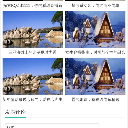
探索KQZB1111：你的看球直播新
禁欲系女装：简约而不简单
选择
三亚海滩上的比基尼时尚秀
女生穿搭指南：时尚与个性的融合
新年情话最暖心短句：爱在心声中
霸气姐妹，祝福语简短精选
发表评论