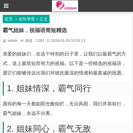
首页
女性孕育
正文
霸气姐妹，祝福语简短精选
admin
阅读：1283
2026-01-03 10:55:13
亲爱的姐妹们，在这个特别的日子里，让我们以最霸气的方
式，送上最简短而有力的祝福。以下是一些精选的祝福语，
愿它们能够传达出我们对彼此最深的情感和最真诚的祝愿。
1. 姐妹情深，霸气同行
愿你的每一天都如阳光般灿烂，无论风雨，我们并肩前行，
霸气姐妹，永远不分离。
2. 姐妹同心，霸气无敌