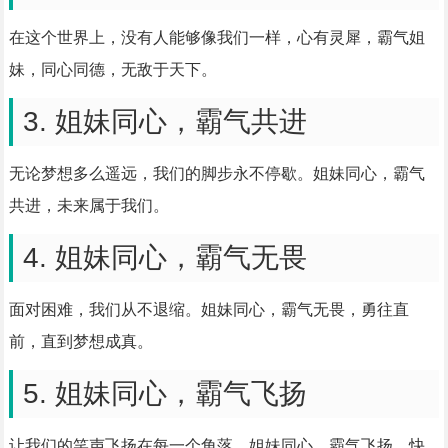
在这个世界上，没有人能够像我们一样，心有灵犀，霸气姐
妹，同心同德，无敌于天下。
3. 姐妹同心，霸气共进
无论梦想多么遥远，我们的脚步永不停歇。姐妹同心，霸气
共进，未来属于我们。
4. 姐妹同心，霸气无畏
面对困难，我们从不退缩。姐妹同心，霸气无畏，勇往直
前，直到梦想成真。
5. 姐妹同心，霸气飞扬
让我们的笑声飞扬在每一个角落，姐妹同心，霸气飞扬，快