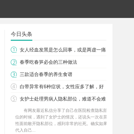
今日头条
女人经血发黑是怎么回事，或是两虚一痛
春季吃春笋必会的三种做法
三款适合春季的养生食谱
白带异常有6种症状，女性应多了解，好
好爱护自己
女护士处理男病人隐私部位，难道不会难
为情吗？27岁护士说出经
有网友最近私信分享了自己在医院检查隐私部
位的时候，遇到了女护士的情况，还说头一次在异
性面前敞开隐私部位，感到非常的社死。确实如果
代入自己...