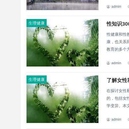
admin
生理健康
性知识3
性健康和性
康，也关系
教育的多个方
admin
生理健康
了解女性
在探讨女性
的，包括女
学变异。本文
admin